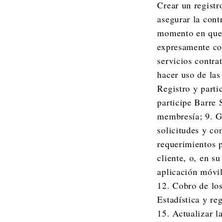
Crear un registr
asegurar la cont
momento en que l
expresamente con
servicios contra
hacer uso de las
Registro y parti
participe Barre 
membresía; 9. Ge
solicitudes y co
requerimientos p
cliente, o, en s
aplicación móvil
12. Cobro de los
Estadística y re
15. Actualizar l