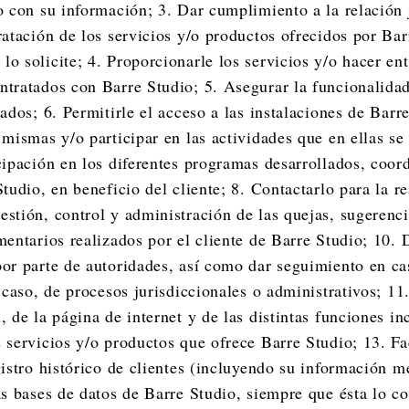
o con su información; 3. Dar cumplimiento a la relación 
ratación de los servicios y/o productos ofrecidos por Bar
o solicite; 4. Proporcionarle los servicios y/o hacer en
tratados con Barre Studio; 5. Asegurar la funcionalidad
tados; 6. Permitirle el acceso a las instalaciones de Barr
 mismas y/o participar en las actividades que en ellas se 
cipación en los diferentes programas desarrollados, coor
Studio, en beneficio del cliente; 8. Contactarlo para la r
stión, control y administración de las quejas, sugerencia
mentarios realizados por el cliente de Barre Studio; 10.
or parte de autoridades, así como dar seguimiento en ca
u caso, de procesos jurisdiccionales o administrativos; 11
, de la página de internet y de las distintas funciones i
 servicios y/o productos que ofrece Barre Studio; 13. Fa
gistro histórico de clientes (incluyendo su información 
as bases de datos de Barre Studio, siempre que ésta lo co